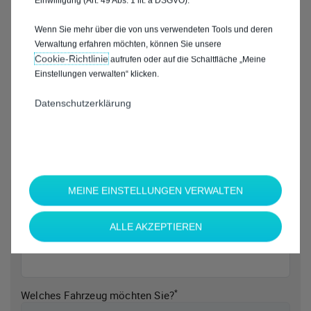
Einwilligung (Art. 49 Abs. 1 lit. a DSGVO).
Wenn Sie mehr über die von uns verwendeten Tools und deren
Verwaltung erfahren möchten, können Sie unsere
Cookie‑Richtlinie
aufrufen oder auf die Schaltfläche „Meine
Einstellungen verwalten“ klicken.
Datenschutzerklärung
MEINE EINSTELLUNGEN VERWALTEN
*
Welche Marke möchten Sie?
ALLE AKZEPTIEREN
*
Welches Fahrzeug möchten Sie?