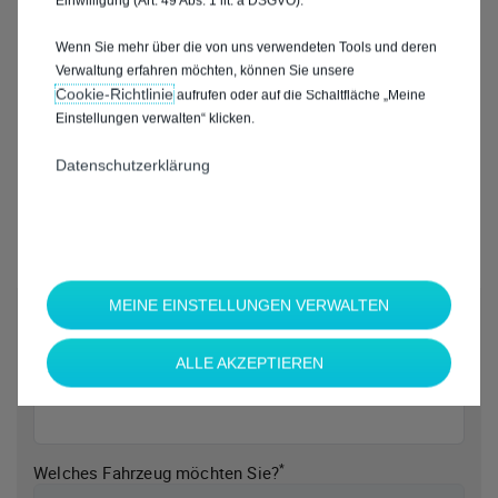
Einwilligung (Art. 49 Abs. 1 lit. a DSGVO).
Wenn Sie mehr über die von uns verwendeten Tools und deren
Verwaltung erfahren möchten, können Sie unsere
Cookie‑Richtlinie
aufrufen oder auf die Schaltfläche „Meine
Einstellungen verwalten“ klicken.
Datenschutzerklärung
MEINE EINSTELLUNGEN VERWALTEN
*
Welche Marke möchten Sie?
ALLE AKZEPTIEREN
*
Welches Fahrzeug möchten Sie?