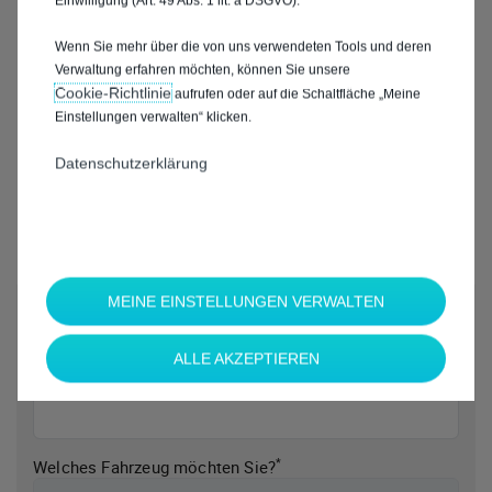
Einwilligung (Art. 49 Abs. 1 lit. a DSGVO).
Wenn Sie mehr über die von uns verwendeten Tools und deren
Verwaltung erfahren möchten, können Sie unsere
Cookie‑Richtlinie
aufrufen oder auf die Schaltfläche „Meine
Einstellungen verwalten“ klicken.
Datenschutzerklärung
MEINE EINSTELLUNGEN VERWALTEN
*
Welche Marke möchten Sie?
ALLE AKZEPTIEREN
*
Welches Fahrzeug möchten Sie?