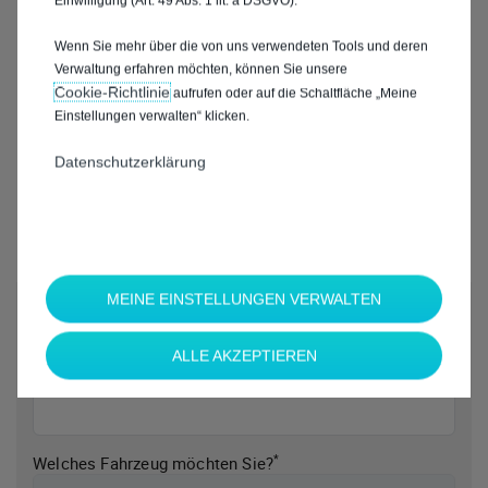
Einwilligung (Art. 49 Abs. 1 lit. a DSGVO).
Wenn Sie mehr über die von uns verwendeten Tools und deren
Verwaltung erfahren möchten, können Sie unsere
Cookie‑Richtlinie
aufrufen oder auf die Schaltfläche „Meine
Einstellungen verwalten“ klicken.
Datenschutzerklärung
MEINE EINSTELLUNGEN VERWALTEN
*
Welche Marke möchten Sie?
ALLE AKZEPTIEREN
*
Welches Fahrzeug möchten Sie?