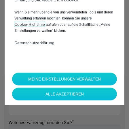
Einwilligung (Art. 49 Abs. 1 lit. a DSGVO).
Wenn Sie mehr über die von uns verwendeten Tools und deren
Verwaltung erfahren möchten, können Sie unsere
Cookie‑Richtlinie
aufrufen oder auf die Schaltfläche „Meine
Einstellungen verwalten“ klicken.
Datenschutzerklärung
MEINE EINSTELLUNGEN VERWALTEN
*
Welche Marke möchten Sie?
ALLE AKZEPTIEREN
*
Welches Fahrzeug möchten Sie?