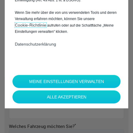
Einwilligung (Art. 49 Abs. 1 lit. a DSGVO).
Wenn Sie mehr über die von uns verwendeten Tools und deren
Verwaltung erfahren möchten, können Sie unsere
Cookie‑Richtlinie
aufrufen oder auf die Schaltfläche „Meine
Einstellungen verwalten“ klicken.
Datenschutzerklärung
MEINE EINSTELLUNGEN VERWALTEN
*
Welche Marke möchten Sie?
ALLE AKZEPTIEREN
*
Welches Fahrzeug möchten Sie?