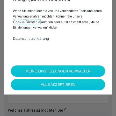
Einwilligung (Art. 49 Abs. 1 lit. a DSGVO).
Wenn Sie mehr über die von uns verwendeten Tools und deren
Verwaltung erfahren möchten, können Sie unsere
Cookie‑Richtlinie
aufrufen oder auf die Schaltfläche „Meine
Einstellungen verwalten“ klicken.
Datenschutzerklärung
MEINE EINSTELLUNGEN VERWALTEN
*
Welche Marke möchten Sie?
ALLE AKZEPTIEREN
*
Welches Fahrzeug möchten Sie?