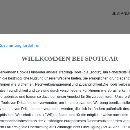
BESTAND
ALLE PEUGEOT 2008 IN 
Zustimmung fortfahren →
WEINSTRASSE
WILLKOMMEN BEI SPOTICAR
verwenden Cookies und/oder andere Tracking-Tools (die „Tools“), um sicherzustelle
n die bestmögliche Nutzung unserer Website bieten. Sie ermöglichen grundlegen
tionen wie Sicherheit, Netzwerkmanagement und Zugänglichkeit.Die Tools verbes
tzerfreundlichkeit und Leistung durch verschiedene Funktionen wie Spracherken
ergebnisse und tragen so dazu bei, unser Angebot für Sie zu optimieren. Unsere 
 Tools von Drittanbietern verwenden, um Ihnen relevantere Werbung bereitzustelle
s können von Drittanbietern verarbeitet werden, die sich in Ländern außerhalb des
päischen Wirtschaftsraums (EWR) befinden und für die möglicherweise noch kein
messenheitsbeschluss der zuständigen europäischen Datenschutzbehörden vorlie
em Fall erfolgt die Übermittlung auf Grundlage Ihrer Einwilligung (Art. 49 Abs. 1 lit