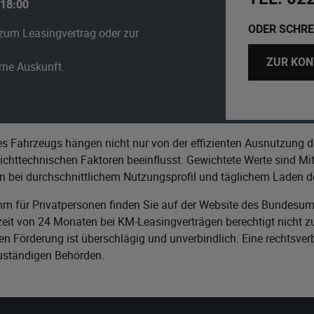
 18:00
ODER SCHRE
zum Leasingvertrag oder zur
ZUR KON
erne Auskunft.
s Fahrzeugs hängen nicht nur von der effizienten Ausnutzung d
httechnischen Faktoren beeinflusst. Gewichtete Werte sind Mitt
n bei durchschnittlichem Nutzungsprofil und täglichem Laden de
m für Privatpersonen finden Sie auf der Website des
Bundesumw
it von 24 Monaten bei KM-Leasingverträgen berechtigt nicht zu
n Förderung ist überschlägig und unverbindlich. Eine rechtsver
zuständigen Behörden.