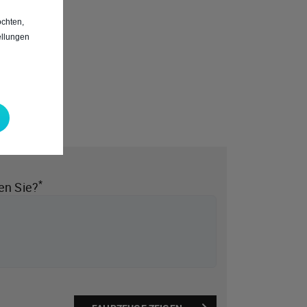
chten,
ellungen
*
en Sie?