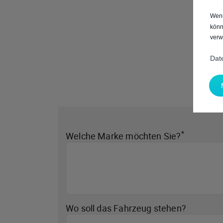
Wenn
könn
verw
Dat
*
Welche Marke möchten Sie?
Wo soll das Fahrzeug stehen?