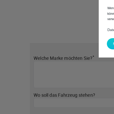
Wenn
könn
verw
Dat
*
Welche Marke möchten Sie?
Wo soll das Fahrzeug stehen?