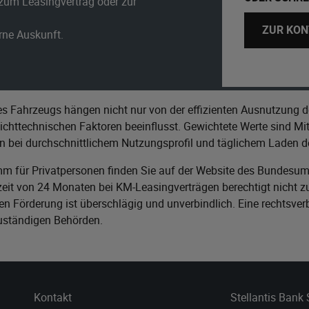
zum Leasingvertrag oder zur
ZUR KON
erne Auskunft.
s Fahrzeugs hängen nicht nur von der effizienten Ausnutzung d
httechnischen Faktoren beeinflusst. Gewichtete Werte sind Mitt
n bei durchschnittlichem Nutzungsprofil und täglichem Laden de
m für Privatpersonen finden Sie auf der Website des
Bundesumw
it von 24 Monaten bei KM-Leasingverträgen berechtigt nicht zu
n Förderung ist überschlägig und unverbindlich. Eine rechtsver
zuständigen Behörden.
Kontakt
Stellantis Bank