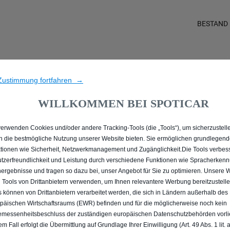
BESTAND
E ALLE PEUGEOT 2008 I
Zustimmung fortfahren →
WILLKOMMEN BEI SPOTICAR
verwenden Cookies und/oder andere Tracking-Tools (die „Tools“), um sicherzustelle
n die bestmögliche Nutzung unserer Website bieten. Sie ermöglichen grundlegen
tionen wie Sicherheit, Netzwerkmanagement und Zugänglichkeit.Die Tools verbes
tzerfreundlichkeit und Leistung durch verschiedene Funktionen wie Spracherken
ergebnisse und tragen so dazu bei, unser Angebot für Sie zu optimieren. Unsere 
 Tools von Drittanbietern verwenden, um Ihnen relevantere Werbung bereitzustelle
s können von Drittanbietern verarbeitet werden, die sich in Ländern außerhalb des
päischen Wirtschaftsraums (EWR) befinden und für die möglicherweise noch kein
messenheitsbeschluss der zuständigen europäischen Datenschutzbehörden vorlie
em Fall erfolgt die Übermittlung auf Grundlage Ihrer Einwilligung (Art. 49 Abs. 1 lit