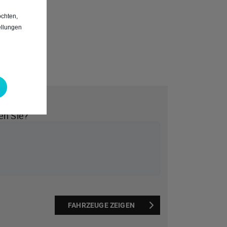
chten,
ellungen
*
en Sie?
FAHRZEUGE ZEIGEN