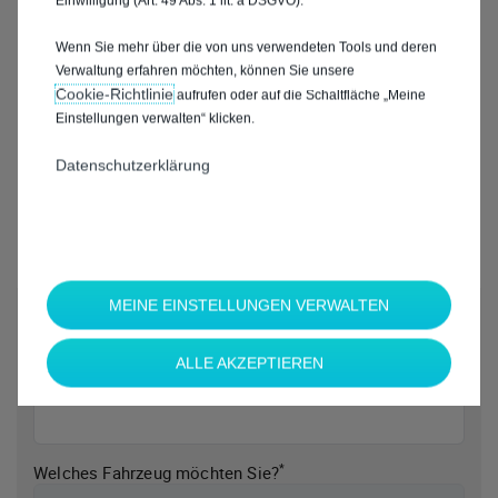
Einwilligung (Art. 49 Abs. 1 lit. a DSGVO).
Wenn Sie mehr über die von uns verwendeten Tools und deren
Verwaltung erfahren möchten, können Sie unsere
Cookie‑Richtlinie
aufrufen oder auf die Schaltfläche „Meine
Einstellungen verwalten“ klicken.
Datenschutzerklärung
MEINE EINSTELLUNGEN VERWALTEN
*
Welche Marke möchten Sie?
ALLE AKZEPTIEREN
*
Welches Fahrzeug möchten Sie?