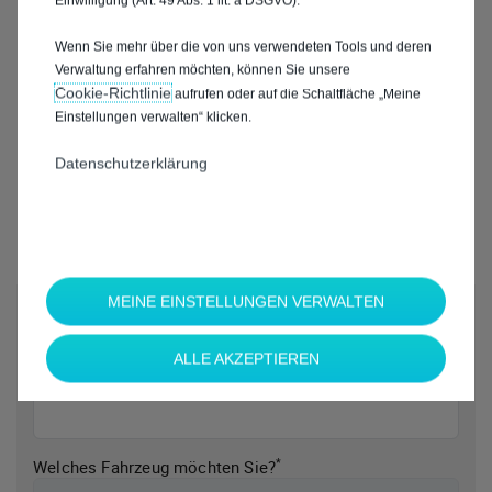
Einwilligung (Art. 49 Abs. 1 lit. a DSGVO).
Wenn Sie mehr über die von uns verwendeten Tools und deren
Verwaltung erfahren möchten, können Sie unsere
Cookie‑Richtlinie
aufrufen oder auf die Schaltfläche „Meine
Einstellungen verwalten“ klicken.
Datenschutzerklärung
MEINE EINSTELLUNGEN VERWALTEN
*
Welche Marke möchten Sie?
ALLE AKZEPTIEREN
*
Welches Fahrzeug möchten Sie?