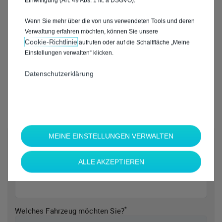
Einwilligung (Art. 49 Abs. 1 lit. a DSGVO).
Wenn Sie mehr über die von uns verwendeten Tools und deren
Verwaltung erfahren möchten, können Sie unsere
Cookie‑Richtlinie
aufrufen oder auf die Schaltfläche „Meine
Einstellungen verwalten“ klicken.
Datenschutzerklärung
MEINE EINSTELLUNGEN VERWALTEN
*
Welche Marke möchten Sie?
ALLE AKZEPTIEREN
*
Welches Fahrzeug möchten Sie?