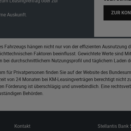
zum Leasingvertrag oder zur
ZUR KON
erne Auskunft.
s Fahrzeugs hängen nicht nur von der effizienten Ausnutzung d
httechnischen Faktoren beeinflusst. Gewichtete Werte sind Mitt
n bei durchschnittlichem Nutzungsprofil und täglichem Laden de
m für Privatpersonen finden Sie auf der Website des
Bundesumw
it von 24 Monaten bei KM-Leasingverträgen berechtigt nicht zu
n Förderung ist überschlägig und unverbindlich. Eine rechtsver
zuständigen Behörden.
Kontakt
Stellantis Bank