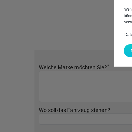
Wenn
könn
verw
Dat
*
Welche Marke möchten Sie?
Wo soll das Fahrzeug stehen?