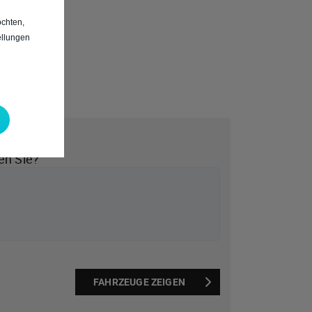
chten,
ellungen
*
en Sie?
FAHRZEUGE ZEIGEN