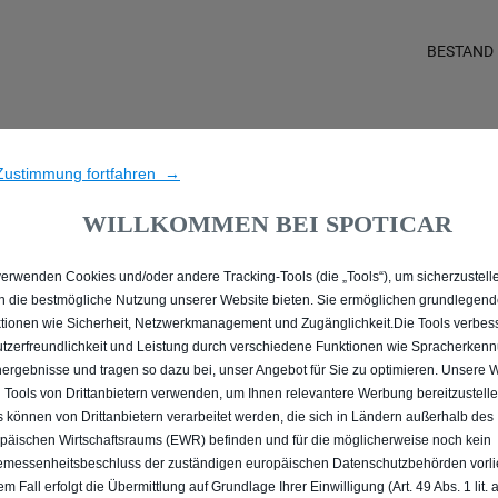
BESTAND
E ALLE PEUGEOT 2008 IN
Zustimmung fortfahren →
WILLKOMMEN BEI SPOTICAR
verwenden Cookies und/oder andere Tracking-Tools (die „Tools“), um sicherzustelle
n die bestmögliche Nutzung unserer Website bieten. Sie ermöglichen grundlegen
tionen wie Sicherheit, Netzwerkmanagement und Zugänglichkeit.Die Tools verbes
tzerfreundlichkeit und Leistung durch verschiedene Funktionen wie Spracherken
ergebnisse und tragen so dazu bei, unser Angebot für Sie zu optimieren. Unsere 
 Tools von Drittanbietern verwenden, um Ihnen relevantere Werbung bereitzustelle
s können von Drittanbietern verarbeitet werden, die sich in Ländern außerhalb des
päischen Wirtschaftsraums (EWR) befinden und für die möglicherweise noch kein
messenheitsbeschluss der zuständigen europäischen Datenschutzbehörden vorlie
em Fall erfolgt die Übermittlung auf Grundlage Ihrer Einwilligung (Art. 49 Abs. 1 lit