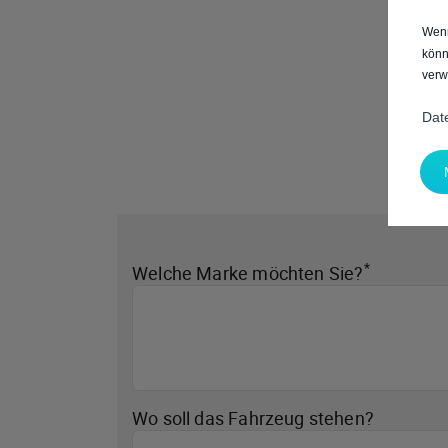
Wenn
könn
verw
Dat
*
Welche Marke möchten Sie?
Wo soll das Fahrzeug stehen?