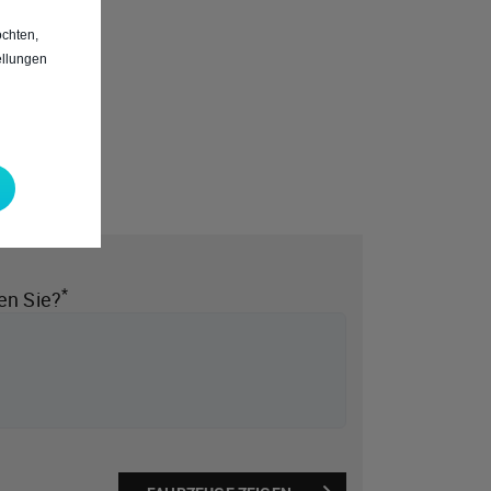
chten,
ellungen
*
en Sie?