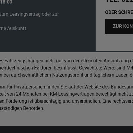
 18:00
ODER SCHRE
zum Leasingvertrag oder zur
ZUR KON
erne Auskunft.
s Fahrzeugs hängen nicht nur von der effizienten Ausnutzung d
httechnischen Faktoren beeinflusst. Gewichtete Werte sind Mitt
n bei durchschnittlichem Nutzungsprofil und täglichem Laden de
m für Privatpersonen finden Sie auf der Website des
Bundesumw
it von 24 Monaten bei KM-Leasingverträgen berechtigt nicht zu
n Förderung ist überschlägig und unverbindlich. Eine rechtsver
zuständigen Behörden.