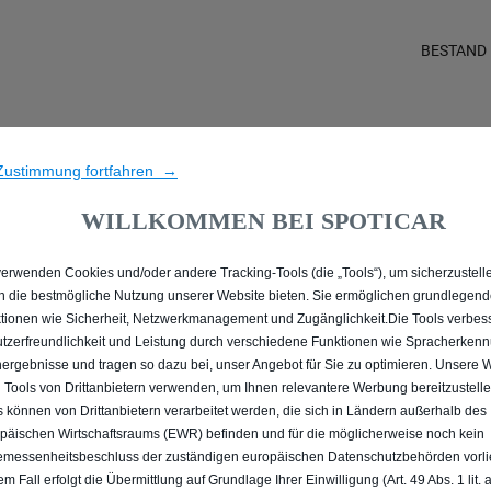
BESTAND
E ALLE MIT PLUG-IN-HYBR
Zustimmung fortfahren →
LINGEN (EMS)
WILLKOMMEN BEI SPOTICAR
verwenden Cookies und/oder andere Tracking-Tools (die „Tools“), um sicherzustelle
n die bestmögliche Nutzung unserer Website bieten. Sie ermöglichen grundlegen
tionen wie Sicherheit, Netzwerkmanagement und Zugänglichkeit.Die Tools verbes
tzerfreundlichkeit und Leistung durch verschiedene Funktionen wie Spracherken
ergebnisse und tragen so dazu bei, unser Angebot für Sie zu optimieren. Unsere 
 Tools von Drittanbietern verwenden, um Ihnen relevantere Werbung bereitzustelle
s können von Drittanbietern verarbeitet werden, die sich in Ländern außerhalb des
päischen Wirtschaftsraums (EWR) befinden und für die möglicherweise noch kein
messenheitsbeschluss der zuständigen europäischen Datenschutzbehörden vorlie
em Fall erfolgt die Übermittlung auf Grundlage Ihrer Einwilligung (Art. 49 Abs. 1 lit