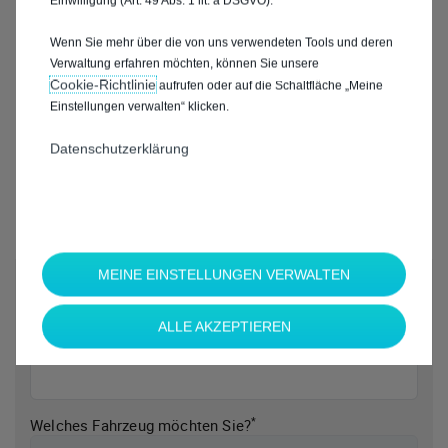
Einwilligung (Art. 49 Abs. 1 lit. a DSGVO).
Wenn Sie mehr über die von uns verwendeten Tools und deren
Verwaltung erfahren möchten, können Sie unsere
Cookie‑Richtlinie
aufrufen oder auf die Schaltfläche „Meine
Einstellungen verwalten“ klicken.
Datenschutzerklärung
MEINE EINSTELLUNGEN VERWALTEN
*
Welche Marke möchten Sie?
ALLE AKZEPTIEREN
*
Welches Fahrzeug möchten Sie?