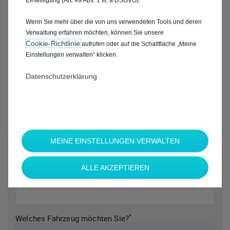
Einwilligung (Art. 49 Abs. 1 lit. a DSGVO).
Wenn Sie mehr über die von uns verwendeten Tools und deren
Verwaltung erfahren möchten, können Sie unsere
Cookie‑Richtlinie
aufrufen oder auf die Schaltfläche „Meine
Einstellungen verwalten“ klicken.
Datenschutzerklärung
MEINE EINSTELLUNGEN VERWALTEN
*
Welche Marke möchten Sie?
ALLE AKZEPTIEREN
*
Welches Fahrzeug möchten Sie?