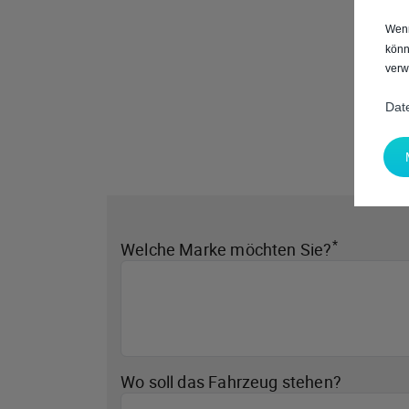
Wenn
könn
verw
Dat
*
Welche Marke möchten Sie?
Wo soll das Fahrzeug stehen?