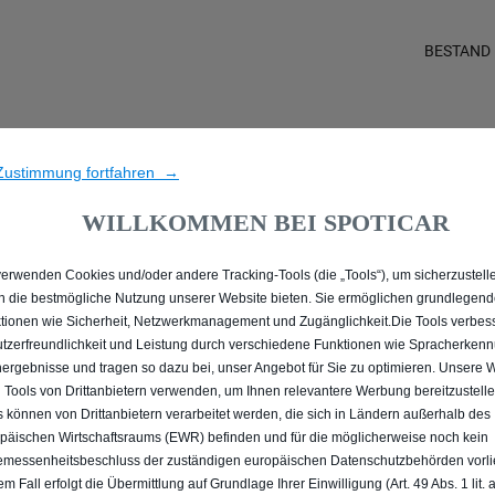
BESTAND
E ALLE MIT PLUG-IN-HYBR
Zustimmung fortfahren →
FRECHEN
WILLKOMMEN BEI SPOTICAR
verwenden Cookies und/oder andere Tracking-Tools (die „Tools“), um sicherzustelle
n die bestmögliche Nutzung unserer Website bieten. Sie ermöglichen grundlegen
tionen wie Sicherheit, Netzwerkmanagement und Zugänglichkeit.Die Tools verbes
tzerfreundlichkeit und Leistung durch verschiedene Funktionen wie Spracherken
ergebnisse und tragen so dazu bei, unser Angebot für Sie zu optimieren. Unsere 
 Tools von Drittanbietern verwenden, um Ihnen relevantere Werbung bereitzustelle
s können von Drittanbietern verarbeitet werden, die sich in Ländern außerhalb des
päischen Wirtschaftsraums (EWR) befinden und für die möglicherweise noch kein
messenheitsbeschluss der zuständigen europäischen Datenschutzbehörden vorlie
em Fall erfolgt die Übermittlung auf Grundlage Ihrer Einwilligung (Art. 49 Abs. 1 lit