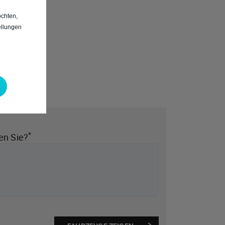
chten,
ellungen
*
en Sie?