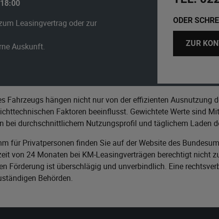
 18:00
ODER SCHRE
zum Leasingvertrag oder zur
ZUR KON
erne Auskunft.
s Fahrzeugs hängen nicht nur von der effizienten Ausnutzung d
httechnischen Faktoren beeinflusst. Gewichtete Werte sind Mitt
n bei durchschnittlichem Nutzungsprofil und täglichem Laden de
m für Privatpersonen finden Sie auf der Website des
Bundesumw
it von 24 Monaten bei KM-Leasingverträgen berechtigt nicht zu
n Förderung ist überschlägig und unverbindlich. Eine rechtsver
zuständigen Behörden.