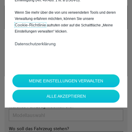
Einwilligung (Art. 49 Abs. 1 lit. a DSGVO).
UM DIESE GOOGLE MAPS-KARTE ANZUZEIGEN,
Wenn Sie mehr über die von uns verwendeten Tools und deren
AKZEPTIEREN SIE BITTE DIE FÜR
Verwaltung erfahren möchten, können Sie unsere
MARKETING/WERBUNG RELEVANTEN-COOKIES.
Cookie‑Richtlinie
aufrufen oder auf die Schaltfläche „Meine
Einstellungen verwalten“ klicken.
Datenschutzerklärung
MEINE EINSTELLUNGEN VERWALTEN
*
Welche Marke möchten Sie?
ALLE AKZEPTIEREN
*
Welches Fahrzeug möchten Sie?
Wo soll das Fahrzeug stehen?