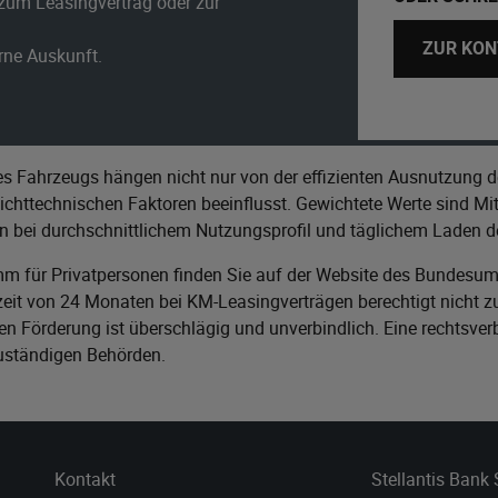
zum Leasingvertrag oder zur
ZUR KON
erne Auskunft.
s Fahrzeugs hängen nicht nur von der effizienten Ausnutzung d
httechnischen Faktoren beeinflusst. Gewichtete Werte sind Mitt
n bei durchschnittlichem Nutzungsprofil und täglichem Laden de
m für Privatpersonen finden Sie auf der Website des
Bundesumw
it von 24 Monaten bei KM-Leasingverträgen berechtigt nicht zu
n Förderung ist überschlägig und unverbindlich. Eine rechtsver
zuständigen Behörden.
Kontakt
Stellantis Bank