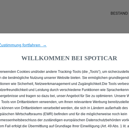
BESTAND
LLE MIT PLUG-IN-HYBRID 
Zustimmung fortfahren →
WILLKOMMEN BEI SPOTICAR
verwenden Cookies und/oder andere Tracking-Tools (die „Tools“), um sicherzustelle
n die bestmögliche Nutzung unserer Website bieten. Sie ermöglichen grundlegen
tionen wie Sicherheit, Netzwerkmanagement und Zugänglichkeit.Die Tools verbes
tzerfreundlichkeit und Leistung durch verschiedene Funktionen wie Spracherken
ergebnisse und tragen so dazu bei, unser Angebot für Sie zu optimieren. Unsere 
 Tools von Drittanbietern verwenden, um Ihnen relevantere Werbung bereitzustelle
s können von Drittanbietern verarbeitet werden, die sich in Ländern außerhalb des
päischen Wirtschaftsraums (EWR) befinden und für die möglicherweise noch kein
messenheitsbeschluss der zuständigen europäischen Datenschutzbehörden vorlie
em Fall erfolgt die Übermittlung auf Grundlage Ihrer Einwilligung (Art. 49 Abs. 1 lit