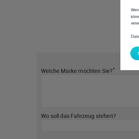
Wenn
könn
verw
Dat
*
Welche Marke möchten Sie?
Wo soll das Fahrzeug stehen?