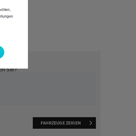
chten,
ellungen
*
en Sie?
FAHRZEUGE ZEIGEN