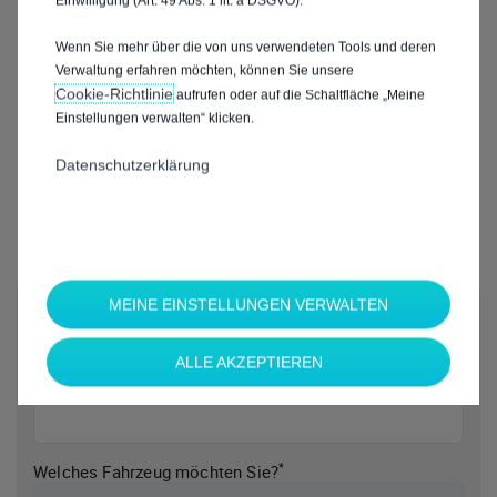
Einwilligung (Art. 49 Abs. 1 lit. a DSGVO).
Wenn Sie mehr über die von uns verwendeten Tools und deren
Verwaltung erfahren möchten, können Sie unsere
Cookie‑Richtlinie
aufrufen oder auf die Schaltfläche „Meine
Einstellungen verwalten“ klicken.
Datenschutzerklärung
MEINE EINSTELLUNGEN VERWALTEN
*
Welche Marke möchten Sie?
ALLE AKZEPTIEREN
*
Welches Fahrzeug möchten Sie?