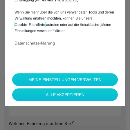
Einwilligung (Art. 49 Abs. 1 lit. a DSGVO).
Wenn Sie mehr über die von uns verwendeten Tools und deren
Verwaltung erfahren möchten, können Sie unsere
Cookie‑Richtlinie
aufrufen oder auf die Schaltfläche „Meine
Einstellungen verwalten“ klicken.
Datenschutzerklärung
MEINE EINSTELLUNGEN VERWALTEN
*
Welche Marke möchten Sie?
ALLE AKZEPTIEREN
*
Welches Fahrzeug möchten Sie?