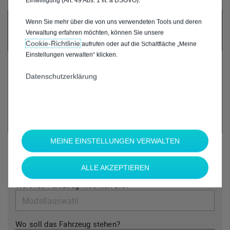
Einwilligung (Art. 49 Abs. 1 lit. a DSGVO).
UM DIESE GOOGLE MAPS-KARTE ANZUZEIGEN,
Wenn Sie mehr über die von uns verwendeten Tools und deren
AKZEPTIEREN SIE BITTE DIE FÜR
Verwaltung erfahren möchten, können Sie unsere
MARKETING/WERBUNG RELEVANTEN-COOKIES.
Cookie‑Richtlinie
aufrufen oder auf die Schaltfläche „Meine
Einstellungen verwalten“ klicken.
Datenschutzerklärung
MEINE EINSTELLUNGEN VERWALTEN
*
Welche Marke möchten Sie?
ALLE AKZEPTIEREN
*
Welches Fahrzeug möchten Sie?
Wo soll das Fahrzeug stehen?