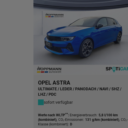
OPEL ASTRA
ULTIMATE / LEDER / PANODACH / NAVI / SHZ /
LHZ / PDC
sofort verfügbar
**
Energieverbrauch:
Werte nach WLTP
:
5,8 l/100 km
,
CO₂-Emissionen:
,
CO₂-
(kombiniert)
131 g/km (kombiniert)
Klasse (kombiniert):
D