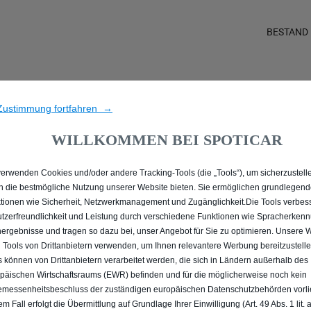
BESTAND
IE ALLE GEBRAUCHTWAG
Zustimmung fortfahren →
WILLKOMMEN BEI SPOTICAR
verwenden Cookies und/oder andere Tracking-Tools (die „Tools“), um sicherzustelle
n die bestmögliche Nutzung unserer Website bieten. Sie ermöglichen grundlegen
tionen wie Sicherheit, Netzwerkmanagement und Zugänglichkeit.Die Tools verbes
tzerfreundlichkeit und Leistung durch verschiedene Funktionen wie Spracherken
ergebnisse und tragen so dazu bei, unser Angebot für Sie zu optimieren. Unsere 
 Tools von Drittanbietern verwenden, um Ihnen relevantere Werbung bereitzustelle
s können von Drittanbietern verarbeitet werden, die sich in Ländern außerhalb des
päischen Wirtschaftsraums (EWR) befinden und für die möglicherweise noch kein
messenheitsbeschluss der zuständigen europäischen Datenschutzbehörden vorlie
em Fall erfolgt die Übermittlung auf Grundlage Ihrer Einwilligung (Art. 49 Abs. 1 lit