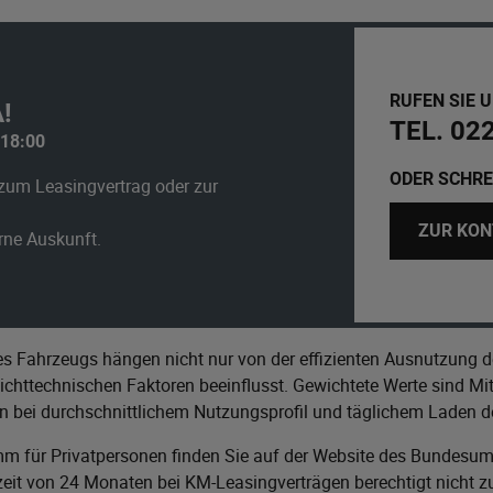
RUFEN SIE 
!
TEL. 02
 18:00
ODER SCHRE
zum Leasingvertrag oder zur
ZUR KON
erne Auskunft.
s Fahrzeugs hängen nicht nur von der effizienten Ausnutzung d
httechnischen Faktoren beeinflusst. Gewichtete Werte sind Mitt
n bei durchschnittlichem Nutzungsprofil und täglichem Laden de
m für Privatpersonen finden Sie auf der Website des
Bundesumw
it von 24 Monaten bei KM-Leasingverträgen berechtigt nicht zu