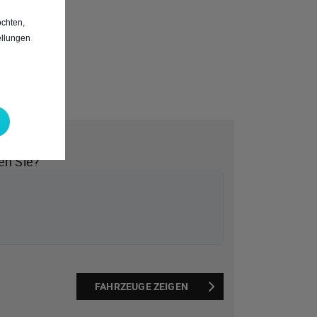
chten,
ellungen
*
en Sie?
FAHRZEUGE ZEIGEN