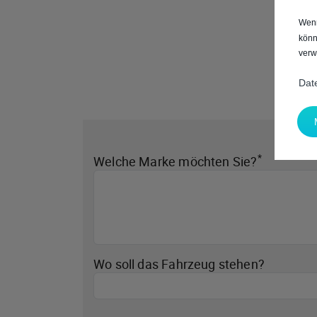
Wenn
könn
verw
Dat
*
Welche Marke möchten Sie?
Wo soll das Fahrzeug stehen?