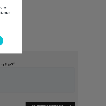
chten,
ellungen
*
en Sie?