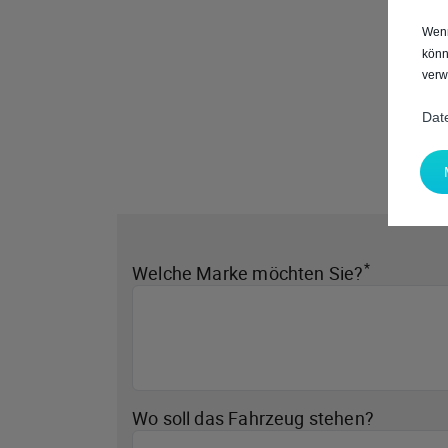
Wenn
könn
verw
Dat
*
Welche Marke möchten Sie?
Wo soll das Fahrzeug stehen?