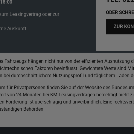
 18:00
ODER SCHRE
zum Leasingvertrag oder zur
ZUR KON
erne Auskunft.
s Fahrzeugs hängen nicht nur von der effizienten Ausnutzung d
httechnischen Faktoren beeinflusst. Gewichtete Werte sind Mitt
n bei durchschnittlichem Nutzungsprofil und täglichem Laden de
m für Privatpersonen finden Sie auf der Website des
Bundesumw
it von 24 Monaten bei KM-Leasingverträgen berechtigt nicht zu
n Förderung ist überschlägig und unverbindlich. Eine rechtsver
zuständigen Behörden.