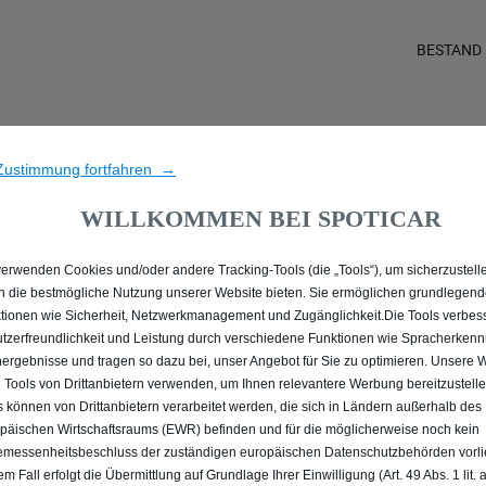
BESTAND
ALLE PEUGEOT 2008 GE
Zustimmung fortfahren →
TRIER
WILLKOMMEN BEI SPOTICAR
verwenden Cookies und/oder andere Tracking-Tools (die „Tools“), um sicherzustelle
n die bestmögliche Nutzung unserer Website bieten. Sie ermöglichen grundlegen
tionen wie Sicherheit, Netzwerkmanagement und Zugänglichkeit.Die Tools verbes
tzerfreundlichkeit und Leistung durch verschiedene Funktionen wie Spracherken
ergebnisse und tragen so dazu bei, unser Angebot für Sie zu optimieren. Unsere 
 Tools von Drittanbietern verwenden, um Ihnen relevantere Werbung bereitzustelle
s können von Drittanbietern verarbeitet werden, die sich in Ländern außerhalb des
päischen Wirtschaftsraums (EWR) befinden und für die möglicherweise noch kein
messenheitsbeschluss der zuständigen europäischen Datenschutzbehörden vorlie
em Fall erfolgt die Übermittlung auf Grundlage Ihrer Einwilligung (Art. 49 Abs. 1 lit