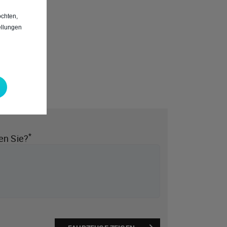
chten,
ellungen
*
en Sie?