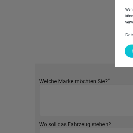
Wenn
könn
verw
Dat
*
Welche Marke möchten Sie?
Wo soll das Fahrzeug stehen?