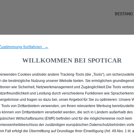
BESTAND
ALLE PEUGEOT 2008 GE
Zustimmung fortfahren →
GLADBECK
WILLKOMMEN BEI SPOTICAR
verwenden Cookies und/oder andere Tracking-Tools (die „Tools“), um sicherzustelle
n die bestmögliche Nutzung unserer Website bieten. Sie ermöglichen grundlegen
tionen wie Sicherheit, Netzwerkmanagement und Zugänglichkeit.Die Tools verbes
tzerfreundlichkeit und Leistung durch verschiedene Funktionen wie Spracherken
ergebnisse und tragen so dazu bei, unser Angebot für Sie zu optimieren. Unsere 
 Tools von Drittanbietern verwenden, um Ihnen relevantere Werbung bereitzustelle
s können von Drittanbietern verarbeitet werden, die sich in Ländern außerhalb des
päischen Wirtschaftsraums (EWR) befinden und für die möglicherweise noch kein
messenheitsbeschluss der zuständigen europäischen Datenschutzbehörden vorlie
em Fall erfolgt die Übermittlung auf Grundlage Ihrer Einwilligung (Art. 49 Abs. 1 lit