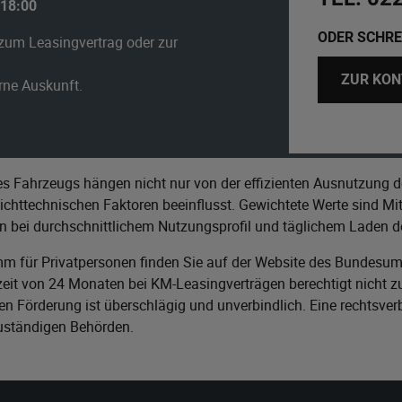
 18:00
ODER SCHRE
zum Leasingvertrag oder zur
ZUR KON
erne Auskunft.
s Fahrzeugs hängen nicht nur von der effizienten Ausnutzung d
httechnischen Faktoren beeinflusst. Gewichtete Werte sind Mitt
n bei durchschnittlichem Nutzungsprofil und täglichem Laden de
m für Privatpersonen finden Sie auf der Website des
Bundesumw
it von 24 Monaten bei KM-Leasingverträgen berechtigt nicht zu
n Förderung ist überschlägig und unverbindlich. Eine rechtsver
zuständigen Behörden.