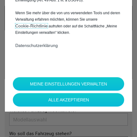
Einwilligung (Art. 49 Abs. 1 lit. a DSGVO).
UM DIESE GOOGLE MAPS-KARTE ANZUZEIGEN,
Wenn Sie mehr über die von uns verwendeten Tools und deren
AKZEPTIEREN SIE BITTE DIE FÜR
Verwaltung erfahren möchten, können Sie unsere
MARKETING/WERBUNG RELEVANTEN-COOKIES.
Cookie‑Richtlinie
aufrufen oder auf die Schaltfläche „Meine
Einstellungen verwalten“ klicken.
Datenschutzerklärung
MEINE EINSTELLUNGEN VERWALTEN
*
Welche Marke möchten Sie?
ALLE AKZEPTIEREN
*
Welches Fahrzeug möchten Sie?
Wo soll das Fahrzeug stehen?