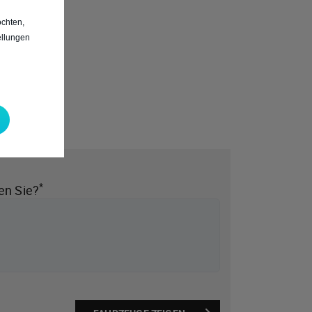
chten,
ellungen
*
en Sie?