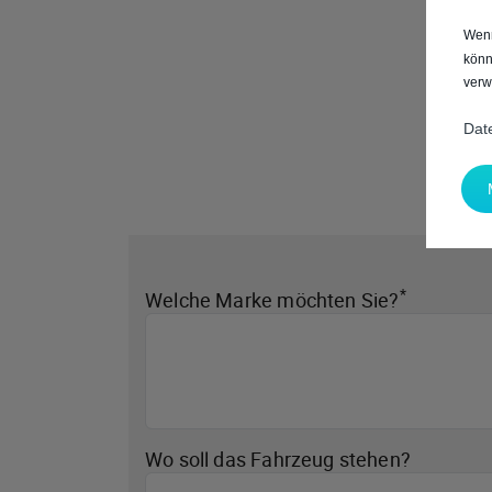
Wenn
könn
verw
Dat
*
Welche Marke möchten Sie?
Wo soll das Fahrzeug stehen?