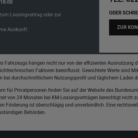
 18:00
ODER SCHRE
zum Leasingvertrag oder zur
ZUR KON
erne Auskunft.
s Fahrzeugs hängen nicht nur von der effizienten Ausnutzung d
httechnischen Faktoren beeinflusst. Gewichtete Werte sind Mitt
n bei durchschnittlichem Nutzungsprofil und täglichem Laden de
m für Privatpersonen finden Sie auf der Website des
Bundesumw
it von 24 Monaten bei KM-Leasingverträgen berechtigt nicht zu
n Förderung ist überschlägig und unverbindlich. Eine rechtsver
zuständigen Behörden.