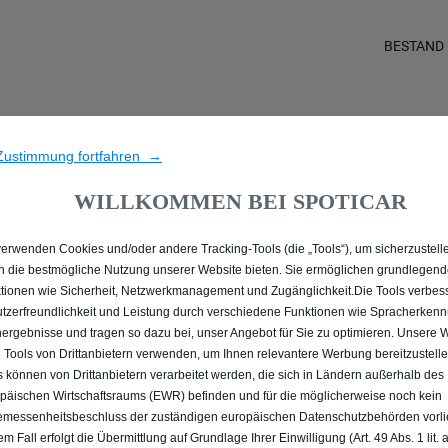
BESTAND
 ALLE GEBRAUCHTWAGEN 
Zustimmung fortfahren →
DER WEINSTRASSE
WILLKOMMEN BEI SPOTICAR
verwenden Cookies und/oder andere Tracking-Tools (die „Tools“), um sicherzustelle
n die bestmögliche Nutzung unserer Website bieten. Sie ermöglichen grundlegen
tionen wie Sicherheit, Netzwerkmanagement und Zugänglichkeit.Die Tools verbes
tzerfreundlichkeit und Leistung durch verschiedene Funktionen wie Spracherken
ergebnisse und tragen so dazu bei, unser Angebot für Sie zu optimieren. Unsere 
 Tools von Drittanbietern verwenden, um Ihnen relevantere Werbung bereitzustelle
s können von Drittanbietern verarbeitet werden, die sich in Ländern außerhalb des
päischen Wirtschaftsraums (EWR) befinden und für die möglicherweise noch kein
messenheitsbeschluss der zuständigen europäischen Datenschutzbehörden vorlie
em Fall erfolgt die Übermittlung auf Grundlage Ihrer Einwilligung (Art. 49 Abs. 1 lit