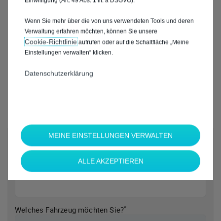
Einwilligung (Art. 49 Abs. 1 lit. a DSGVO).
Wenn Sie mehr über die von uns verwendeten Tools und deren
Verwaltung erfahren möchten, können Sie unsere
Cookie‑Richtlinie
aufrufen oder auf die Schaltfläche „Meine
Einstellungen verwalten“ klicken.
Datenschutzerklärung
MEINE EINSTELLUNGEN VERWALTEN
*
Welche Marke möchten Sie?
ALLE AKZEPTIEREN
*
Welches Fahrzeug möchten Sie?