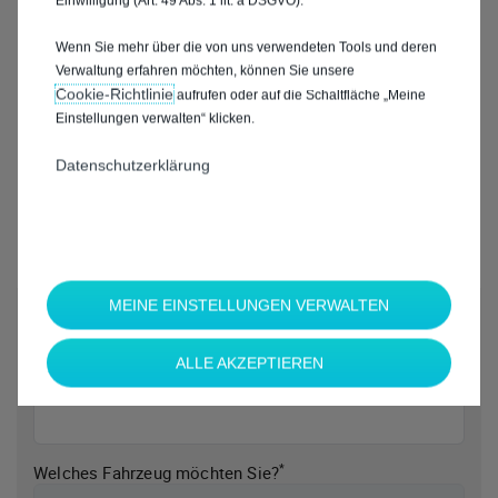
Einwilligung (Art. 49 Abs. 1 lit. a DSGVO).
Wenn Sie mehr über die von uns verwendeten Tools und deren
Verwaltung erfahren möchten, können Sie unsere
Cookie‑Richtlinie
aufrufen oder auf die Schaltfläche „Meine
Einstellungen verwalten“ klicken.
Datenschutzerklärung
MEINE EINSTELLUNGEN VERWALTEN
*
Welche Marke möchten Sie?
ALLE AKZEPTIEREN
*
Welches Fahrzeug möchten Sie?