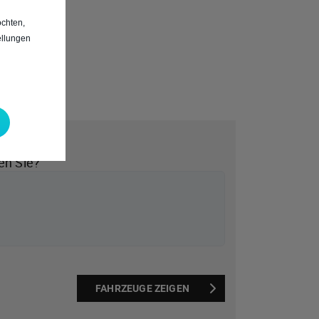
chten,
ellungen
*
en Sie?
FAHRZEUGE ZEIGEN