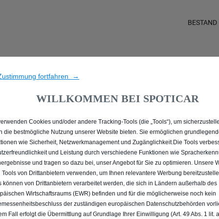
BESTAND
SIE ALLE GEBRAUCHTWAG
Zustimmung fortfahren →
WILLKOMMEN BEI SPOTICAR
verwenden Cookies und/oder andere Tracking-Tools (die „Tools“), um sicherzustelle
n die bestmögliche Nutzung unserer Website bieten. Sie ermöglichen grundlegen
tionen wie Sicherheit, Netzwerkmanagement und Zugänglichkeit.Die Tools verbes
tzerfreundlichkeit und Leistung durch verschiedene Funktionen wie Spracherken
ergebnisse und tragen so dazu bei, unser Angebot für Sie zu optimieren. Unsere 
 Tools von Drittanbietern verwenden, um Ihnen relevantere Werbung bereitzustelle
s können von Drittanbietern verarbeitet werden, die sich in Ländern außerhalb des
päischen Wirtschaftsraums (EWR) befinden und für die möglicherweise noch kein
messenheitsbeschluss der zuständigen europäischen Datenschutzbehörden vorlie
em Fall erfolgt die Übermittlung auf Grundlage Ihrer Einwilligung (Art. 49 Abs. 1 lit