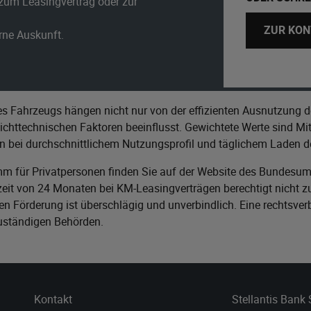
zum Leasingvertrag oder zur
ZUR KON
erne Auskunft.
s Fahrzeugs hängen nicht nur von der effizienten Ausnutzung d
httechnischen Faktoren beeinflusst. Gewichtete Werte sind Mitt
n bei durchschnittlichem Nutzungsprofil und täglichem Laden de
m für Privatpersonen finden Sie auf der Website des
Bundesumw
it von 24 Monaten bei KM-Leasingverträgen berechtigt nicht zu
n Förderung ist überschlägig und unverbindlich. Eine rechtsver
zuständigen Behörden.
Kontakt
Stellantis Bank