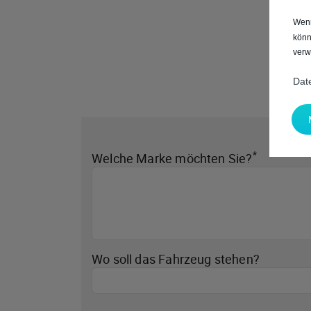
Wenn
könn
verw
Dat
*
Welche Marke möchten Sie?
Wo soll das Fahrzeug stehen?