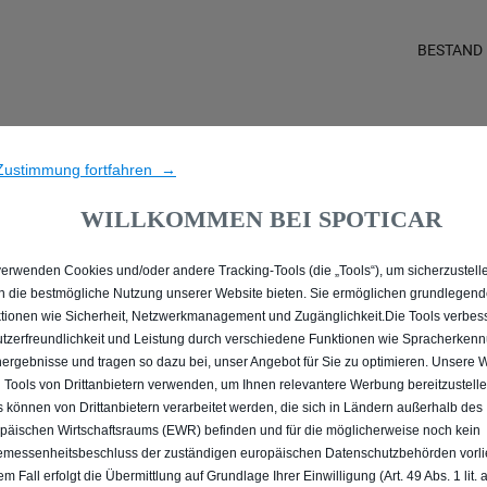
BESTAND
SIE ALLE GEBRAUCHTWAG
Zustimmung fortfahren →
WILLKOMMEN BEI SPOTICAR
verwenden Cookies und/oder andere Tracking-Tools (die „Tools“), um sicherzustelle
n die bestmögliche Nutzung unserer Website bieten. Sie ermöglichen grundlegen
tionen wie Sicherheit, Netzwerkmanagement und Zugänglichkeit.Die Tools verbes
tzerfreundlichkeit und Leistung durch verschiedene Funktionen wie Spracherken
ergebnisse und tragen so dazu bei, unser Angebot für Sie zu optimieren. Unsere 
 Tools von Drittanbietern verwenden, um Ihnen relevantere Werbung bereitzustelle
s können von Drittanbietern verarbeitet werden, die sich in Ländern außerhalb des
päischen Wirtschaftsraums (EWR) befinden und für die möglicherweise noch kein
messenheitsbeschluss der zuständigen europäischen Datenschutzbehörden vorlie
em Fall erfolgt die Übermittlung auf Grundlage Ihrer Einwilligung (Art. 49 Abs. 1 lit