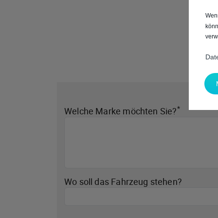
Wenn
könn
verw
Dat
*
Welche Marke möchten Sie?
Wo soll das Fahrzeug stehen?