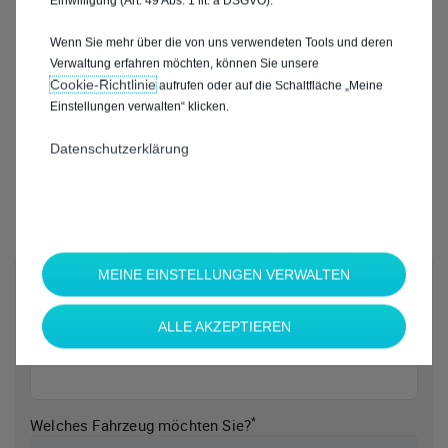
Einwilligung (Art. 49 Abs. 1 lit. a DSGVO).
Wenn Sie mehr über die von uns verwendeten Tools und deren
Verwaltung erfahren möchten, können Sie unsere
Cookie‑Richtlinie
aufrufen oder auf die Schaltfläche „Meine
Einstellungen verwalten“ klicken.
Datenschutzerklärung
MEINE EINSTELLUNGEN VERWALTEN
*
Welche Marke möchten Sie?
ALLE AKZEPTIEREN
*
Welches Fahrzeug möchten Sie?