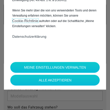
Einwilligung (Art. 49 Abs. 1 lit. a DSGVO).
UM DIESE GOOGLE MAPS-KARTE ANZUZEIGEN,
Wenn Sie mehr über die von uns verwendeten Tools und deren
AKZEPTIEREN SIE BITTE DIE FÜR
Verwaltung erfahren möchten, können Sie unsere
MARKETING/WERBUNG RELEVANTEN-COOKIES.
Cookie‑Richtlinie
aufrufen oder auf die Schaltfläche „Meine
Einstellungen verwalten“ klicken.
Datenschutzerklärung
MEINE EINSTELLUNGEN VERWALTEN
*
Welche Marke möchten Sie?
ALLE AKZEPTIEREN
*
Welches Fahrzeug möchten Sie?
Wo soll das Fahrzeug stehen?