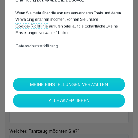
Einwilligung (Art. 49 Abs. 1 lit. a DSGVO).
Wenn Sie mehr über die von uns verwendeten Tools und deren
Verwaltung erfahren möchten, können Sie unsere
Cookie‑Richtlinie
aufrufen oder auf die Schaltfläche „Meine
Einstellungen verwalten“ klicken.
Datenschutzerklärung
MEINE EINSTELLUNGEN VERWALTEN
*
Welche Marke möchten Sie?
ALLE AKZEPTIEREN
*
Welches Fahrzeug möchten Sie?