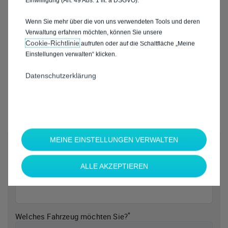
Einwilligung (Art. 49 Abs. 1 lit. a DSGVO).
Wenn Sie mehr über die von uns verwendeten Tools und deren
Verwaltung erfahren möchten, können Sie unsere
Cookie‑Richtlinie
aufrufen oder auf die Schaltfläche „Meine
Einstellungen verwalten“ klicken.
Datenschutzerklärung
MEINE EINSTELLUNGEN VERWALTEN
*
Welche Marke möchten Sie?
ALLE AKZEPTIEREN
*
Welches Fahrzeug möchten Sie?