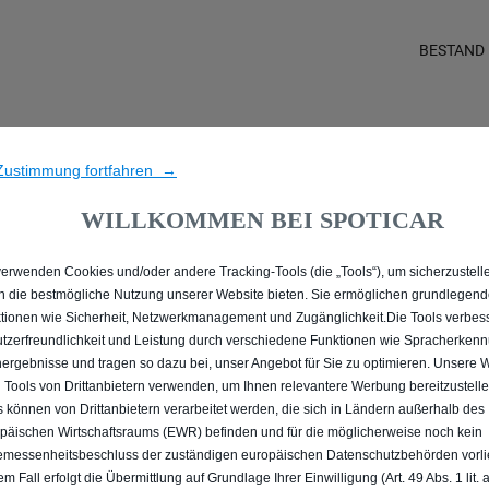
BESTAND
IE ALLE GEBRAUCHTWAG
Zustimmung fortfahren →
WILLKOMMEN BEI SPOTICAR
verwenden Cookies und/oder andere Tracking-Tools (die „Tools“), um sicherzustelle
n die bestmögliche Nutzung unserer Website bieten. Sie ermöglichen grundlegen
tionen wie Sicherheit, Netzwerkmanagement und Zugänglichkeit.Die Tools verbes
tzerfreundlichkeit und Leistung durch verschiedene Funktionen wie Spracherken
ergebnisse und tragen so dazu bei, unser Angebot für Sie zu optimieren. Unsere 
 Tools von Drittanbietern verwenden, um Ihnen relevantere Werbung bereitzustelle
s können von Drittanbietern verarbeitet werden, die sich in Ländern außerhalb des
päischen Wirtschaftsraums (EWR) befinden und für die möglicherweise noch kein
NZUZEIGEN, AKZEPTIEREN SIE BITTE DIE FÜR MARKETIN
messenheitsbeschluss der zuständigen europäischen Datenschutzbehörden vorlie
em Fall erfolgt die Übermittlung auf Grundlage Ihrer Einwilligung (Art. 49 Abs. 1 lit