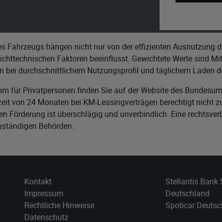
s Fahrzeugs hängen nicht nur von der effizienten Ausnutzung d
httechnischen Faktoren beeinflusst. Gewichtete Werte sind Mitt
n bei durchschnittlichem Nutzungsprofil und täglichem Laden de
m für Privatpersonen finden Sie auf der Website des
Bundesumw
it von 24 Monaten bei KM-Leasingverträgen berechtigt nicht zu
n Förderung ist überschlägig und unverbindlich. Eine rechtsver
zuständigen Behörden.
Kontakt
Stellantis Bank
Impressum
Deutschland
Rechtliche Hinweise
Spoticar‎ Deuts
Datenschutz