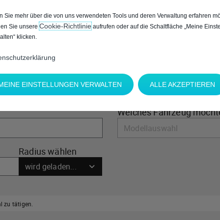
 Sie mehr über die von uns verwendeten Tools und deren Verwaltung erfahren mö
Cookie‑Richtlinie
en Sie unsere
aufrufen oder auf die Schaltfläche „Meine Einst
alten“ klicken.
enschutzerklärung
MEINE EINSTELLUNGEN VERWALTEN
ALLE AKZEPTIEREN
Welches Fahrzeug möcht
Radius wählen
wird geladen...
 zu tätigen.