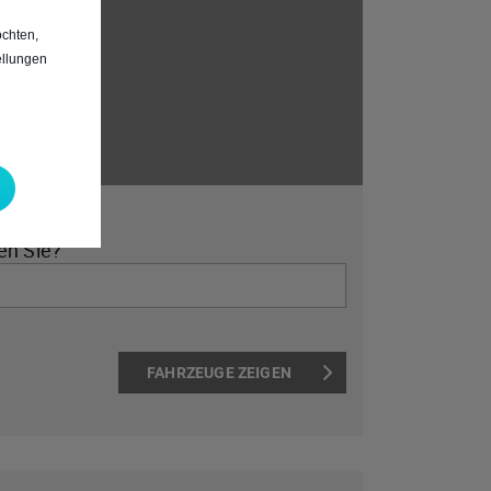
chten,
ellungen
*
en Sie?
FAHRZEUGE ZEIGEN