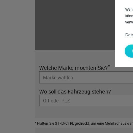
Wenn
könn
verw
Dat
*
Welche Marke möchten Sie?
Wo soll das Fahrzeug stehen?
Ort oder PLZ
* Halten Sie STRG/CTRL gedrückt,
um eine Mehrfachauswahl