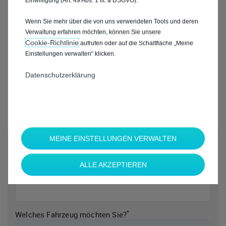
Einwilligung (Art. 49 Abs. 1 lit. a DSGVO).
Wenn Sie mehr über die von uns verwendeten Tools und deren
Verwaltung erfahren möchten, können Sie unsere
Cookie‑Richtlinie
aufrufen oder auf die Schaltfläche „Meine
Einstellungen verwalten“ klicken.
Datenschutzerklärung
MEINE EINSTELLUNGEN VERWALTEN
*
Welche Marke möchten Sie?
ALLE AKZEPTIEREN
*
Welches Fahrzeug möchten Sie?