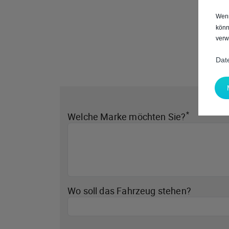
Wenn
könn
verw
Dat
*
Welche Marke möchten Sie?
Wo soll das Fahrzeug stehen?