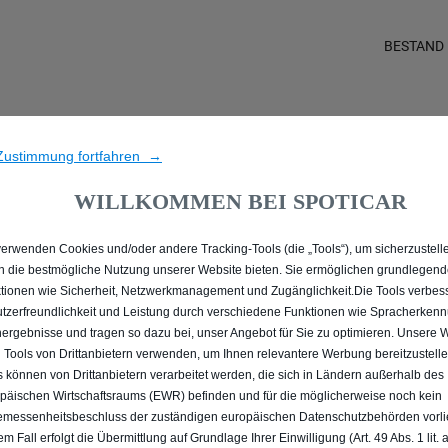
BESTAND
ALLE GEBRAUCHTWAGEN I
Zustimmung fortfahren →
WILLKOMMEN BEI SPOTICAR
verwenden Cookies und/oder andere Tracking-Tools (die „Tools“), um sicherzustelle
n die bestmögliche Nutzung unserer Website bieten. Sie ermöglichen grundlegen
tionen wie Sicherheit, Netzwerkmanagement und Zugänglichkeit.Die Tools verbes
tzerfreundlichkeit und Leistung durch verschiedene Funktionen wie Spracherken
ergebnisse und tragen so dazu bei, unser Angebot für Sie zu optimieren. Unsere 
 Tools von Drittanbietern verwenden, um Ihnen relevantere Werbung bereitzustelle
s können von Drittanbietern verarbeitet werden, die sich in Ländern außerhalb des
päischen Wirtschaftsraums (EWR) befinden und für die möglicherweise noch kein
messenheitsbeschluss der zuständigen europäischen Datenschutzbehörden vorlie
em Fall erfolgt die Übermittlung auf Grundlage Ihrer Einwilligung (Art. 49 Abs. 1 lit