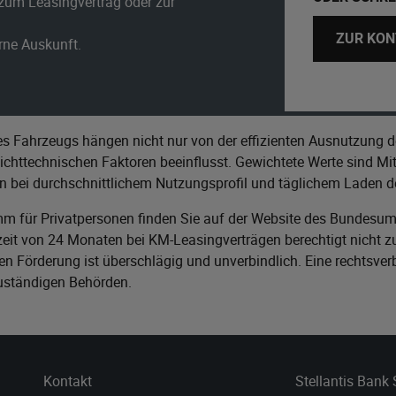
zum Leasingvertrag oder zur
ZUR KON
erne Auskunft.
s Fahrzeugs hängen nicht nur von der effizienten Ausnutzung d
httechnischen Faktoren beeinflusst. Gewichtete Werte sind Mitt
n bei durchschnittlichem Nutzungsprofil und täglichem Laden de
m für Privatpersonen finden Sie auf der Website des
Bundesumw
it von 24 Monaten bei KM-Leasingverträgen berechtigt nicht zu
n Förderung ist überschlägig und unverbindlich. Eine rechtsver
zuständigen Behörden.
Kontakt
Stellantis Bank