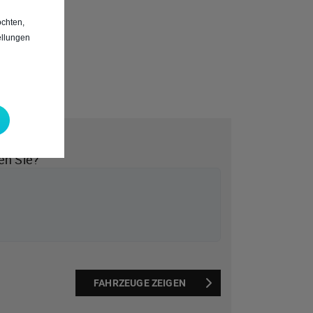
chten,
ellungen
*
en Sie?
FAHRZEUGE ZEIGEN