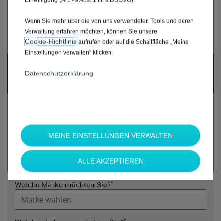
Einwilligung (Art. 49 Abs. 1 lit. a DSGVO).
Wenn Sie mehr über die von uns verwendeten Tools und deren
Verwaltung erfahren möchten, können Sie unsere
Cookie‑Richtlinie
aufrufen oder auf die Schaltfläche „Meine
Einstellungen verwalten“ klicken.
UM DIESE GOOGLE MAPS-KARTE ANZUZEIGEN,
AKZEPTIEREN SIE BITTE DIE FÜR
Datenschutzerklärung
MARKETING/WERBUNG RELEVANTEN-COOKIES.
MEINE EINSTELLUNGEN VERWALTEN
ALLE AKZEPTIEREN
*
Welche Marke möchten Sie?
*