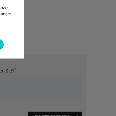
chten,
ellungen
*
en Sie?