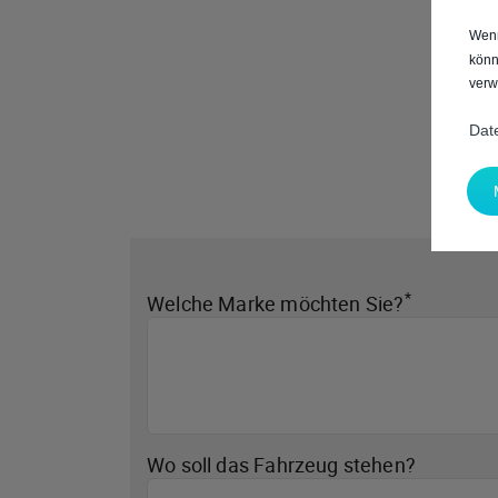
Wenn
könn
verw
Dat
*
Welche Marke möchten Sie?
Wo soll das Fahrzeug stehen?