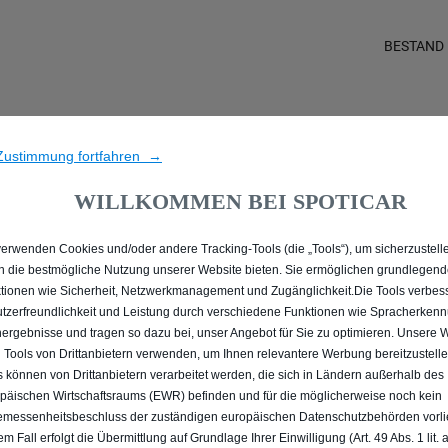
BESTAND
LE PEUGEOT 2008 MIT E
Zustimmung fortfahren →
GLADBECK
WILLKOMMEN BEI SPOTICAR
verwenden Cookies und/oder andere Tracking-Tools (die „Tools“), um sicherzustelle
n die bestmögliche Nutzung unserer Website bieten. Sie ermöglichen grundlegen
tionen wie Sicherheit, Netzwerkmanagement und Zugänglichkeit.Die Tools verbes
tzerfreundlichkeit und Leistung durch verschiedene Funktionen wie Spracherken
ergebnisse und tragen so dazu bei, unser Angebot für Sie zu optimieren. Unsere 
 Tools von Drittanbietern verwenden, um Ihnen relevantere Werbung bereitzustelle
s können von Drittanbietern verarbeitet werden, die sich in Ländern außerhalb des
päischen Wirtschaftsraums (EWR) befinden und für die möglicherweise noch kein
messenheitsbeschluss der zuständigen europäischen Datenschutzbehörden vorlie
em Fall erfolgt die Übermittlung auf Grundlage Ihrer Einwilligung (Art. 49 Abs. 1 lit