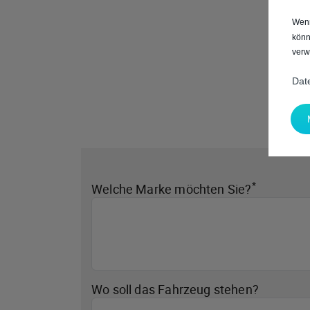
Wenn
könn
verw
Dat
*
Welche Marke möchten Sie?
Wo soll das Fahrzeug stehen?