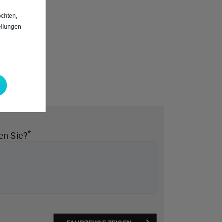
chten,
ellungen
*
en Sie?