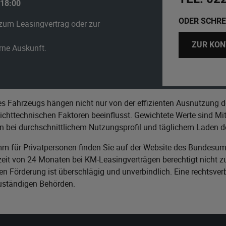
 18:00
ODER SCHRE
zum Leasingvertrag oder zur
ZUR KON
erne Auskunft.
s Fahrzeugs hängen nicht nur von der effizienten Ausnutzung d
httechnischen Faktoren beeinflusst. Gewichtete Werte sind Mitt
n bei durchschnittlichem Nutzungsprofil und täglichem Laden de
m für Privatpersonen finden Sie auf der Website des
Bundesumw
it von 24 Monaten bei KM-Leasingverträgen berechtigt nicht zu
n Förderung ist überschlägig und unverbindlich. Eine rechtsver
zuständigen Behörden.