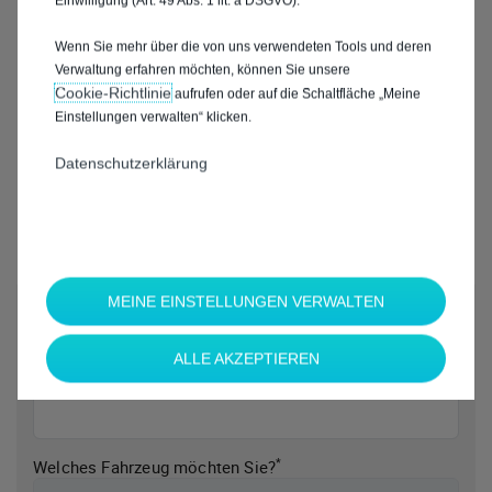
Einwilligung (Art. 49 Abs. 1 lit. a DSGVO).
Wenn Sie mehr über die von uns verwendeten Tools und deren
Verwaltung erfahren möchten, können Sie unsere
Cookie‑Richtlinie
aufrufen oder auf die Schaltfläche „Meine
Einstellungen verwalten“ klicken.
Datenschutzerklärung
MEINE EINSTELLUNGEN VERWALTEN
*
Welche Marke möchten Sie?
ALLE AKZEPTIEREN
*
Welches Fahrzeug möchten Sie?