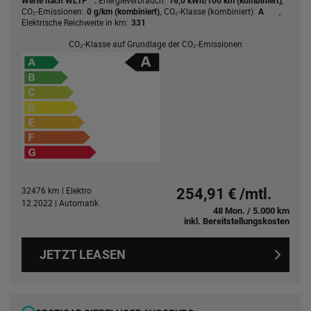
Energieverbrauch:
,
Werte nach WLTP
:
16,0 kWh/100 km (kombiniert)
CO₂-Emissionen:
,
CO₂-Klasse (kombiniert):
,
0 g/km (kombiniert)
A
Elektrische Reichweite in km:
331
CO₂-Klasse auf Grundlage der CO₂-Emissionen
32476 km | Elektro
254,91 € /mtl.
12.2022 | Automatik
48 Mon. / 5.000 km
inkl. Bereitstellungskosten
JETZT LEASEN