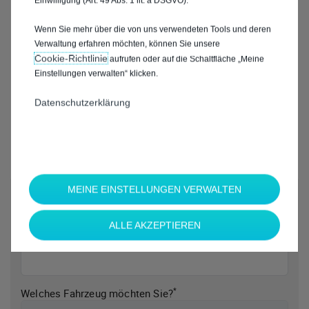
Einwilligung (Art. 49 Abs. 1 lit. a DSGVO).
Wenn Sie mehr über die von uns verwendeten Tools und deren
Verwaltung erfahren möchten, können Sie unsere
Cookie‑Richtlinie
aufrufen oder auf die Schaltfläche „Meine
Einstellungen verwalten“ klicken.
Datenschutzerklärung
MEINE EINSTELLUNGEN VERWALTEN
*
Welche Marke möchten Sie?
ALLE AKZEPTIEREN
*
Welches Fahrzeug möchten Sie?