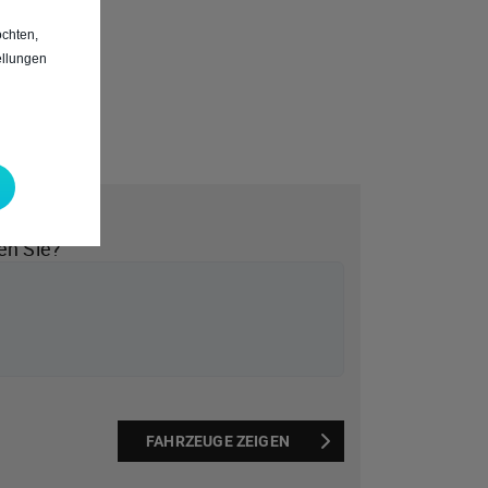
chten,
ellungen
*
en Sie?
FAHRZEUGE ZEIGEN