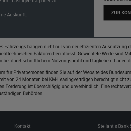
zum Leasingvertrag oder zur
ZUR KON
erne Auskunft.
s Fahrzeugs hängen nicht nur von der effizienten Ausnutzung d
httechnischen Faktoren beeinflusst. Gewichtete Werte sind Mitt
n bei durchschnittlichem Nutzungsprofil und täglichem Laden de
m für Privatpersonen finden Sie auf der Website des
Bundesumw
it von 24 Monaten bei KM-Leasingverträgen berechtigt nicht zu
n Förderung ist überschlägig und unverbindlich. Eine rechtsver
zuständigen Behörden.
Kontakt
Stellantis Bank