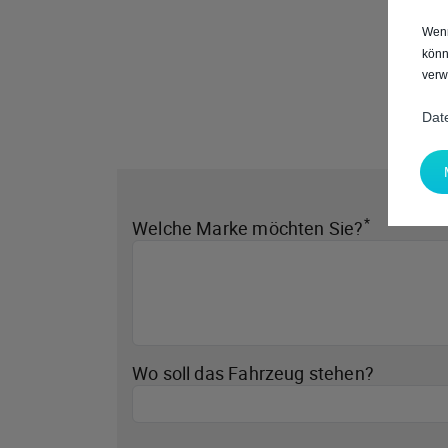
Wenn
könn
verw
Dat
*
Welche Marke möchten Sie?
Wo soll das Fahrzeug stehen?