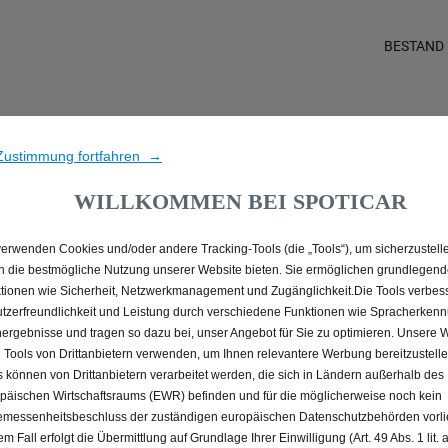
BESTAND
ALLE MIT DIESEL ANTRI
Zustimmung fortfahren →
WILLKOMMEN BEI SPOTICAR
verwenden Cookies und/oder andere Tracking-Tools (die „Tools“), um sicherzustelle
n die bestmögliche Nutzung unserer Website bieten. Sie ermöglichen grundlegen
tionen wie Sicherheit, Netzwerkmanagement und Zugänglichkeit.Die Tools verbes
tzerfreundlichkeit und Leistung durch verschiedene Funktionen wie Spracherken
ergebnisse und tragen so dazu bei, unser Angebot für Sie zu optimieren. Unsere 
 Tools von Drittanbietern verwenden, um Ihnen relevantere Werbung bereitzustelle
s können von Drittanbietern verarbeitet werden, die sich in Ländern außerhalb des
päischen Wirtschaftsraums (EWR) befinden und für die möglicherweise noch kein
messenheitsbeschluss der zuständigen europäischen Datenschutzbehörden vorlie
em Fall erfolgt die Übermittlung auf Grundlage Ihrer Einwilligung (Art. 49 Abs. 1 lit