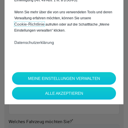
Einwilligung (Art. 49 Abs. 1 lit. a DSGVO).
Wenn Sie mehr über die von uns verwendeten Tools und deren
Verwaltung erfahren möchten, können Sie unsere
Cookie‑Richtlinie
aufrufen oder auf die Schaltfläche „Meine
Einstellungen verwalten“ klicken.
Datenschutzerklärung
MEINE EINSTELLUNGEN VERWALTEN
*
Welche Marke möchten Sie?
ALLE AKZEPTIEREN
*
Welches Fahrzeug möchten Sie?