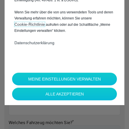
Einwilligung (Art. 49 Abs. 1 lit. a DSGVO).
Wenn Sie mehr über die von uns verwendeten Tools und deren
Verwaltung erfahren möchten, können Sie unsere
Cookie‑Richtlinie
aufrufen oder auf die Schaltfläche „Meine
Einstellungen verwalten“ klicken.
Datenschutzerklärung
MEINE EINSTELLUNGEN VERWALTEN
*
Welche Marke möchten Sie?
ALLE AKZEPTIEREN
*
Welches Fahrzeug möchten Sie?