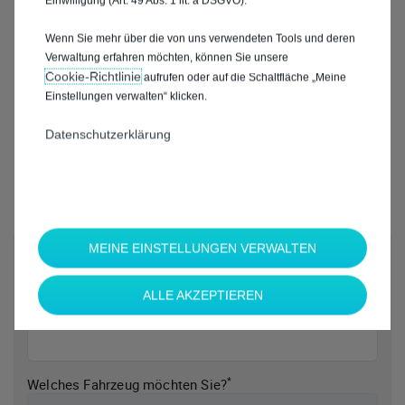
Einwilligung (Art. 49 Abs. 1 lit. a DSGVO).
Wenn Sie mehr über die von uns verwendeten Tools und deren
Verwaltung erfahren möchten, können Sie unsere
Cookie‑Richtlinie
aufrufen oder auf die Schaltfläche „Meine
Einstellungen verwalten“ klicken.
Datenschutzerklärung
MEINE EINSTELLUNGEN VERWALTEN
*
Welche Marke möchten Sie?
ALLE AKZEPTIEREN
*
Welches Fahrzeug möchten Sie?