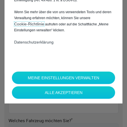
Einwilligung (Art. 49 Abs. 1 lit. a DSGVO).
Wenn Sie mehr über die von uns verwendeten Tools und deren
Verwaltung erfahren möchten, können Sie unsere
Cookie‑Richtlinie
aufrufen oder auf die Schaltfläche „Meine
Einstellungen verwalten“ klicken.
Datenschutzerklärung
MEINE EINSTELLUNGEN VERWALTEN
*
Welche Marke möchten Sie?
ALLE AKZEPTIEREN
*
Welches Fahrzeug möchten Sie?