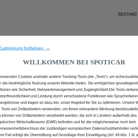
BESTAND
ALLE MIT DIESEL ANTRIE
Zustimmung fortfahren →
WILLKOMMEN BEI SPOTICAR
verwenden Cookies und/oder andere Tracking-Tools (die „Tools“), um sicherzustelle
n die bestmögliche Nutzung unserer Website bieten. Sie ermöglichen grundlegen
tionen wie Sicherheit, Netzwerkmanagement und Zugänglichkeit.Die Tools verbes
tzerfreundlichkeit und Leistung durch verschiedene Funktionen wie Spracherken
ergebnisse und tragen so dazu bei, unser Angebot für Sie zu optimieren. Unsere 
 Tools von Drittanbietern verwenden, um Ihnen relevantere Werbung bereitzustelle
s können von Drittanbietern verarbeitet werden, die sich in Ländern außerhalb des
päischen Wirtschaftsraums (EWR) befinden und für die möglicherweise noch kein
messenheitsbeschluss der zuständigen europäischen Datenschutzbehörden vorlie
em Fall erfolgt die Übermittlung auf Grundlage Ihrer Einwilligung (Art. 49 Abs. 1 lit