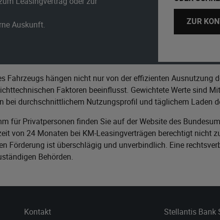
zum Leasingvertrag oder zur
ZUR KON
erne Auskunft.
s Fahrzeugs hängen nicht nur von der effizienten Ausnutzung d
httechnischen Faktoren beeinflusst. Gewichtete Werte sind Mitt
n bei durchschnittlichem Nutzungsprofil und täglichem Laden de
m für Privatpersonen finden Sie auf der Website des
Bundesumw
it von 24 Monaten bei KM-Leasingverträgen berechtigt nicht zu
n Förderung ist überschlägig und unverbindlich. Eine rechtsver
zuständigen Behörden.
Kontakt
Stellantis Bank