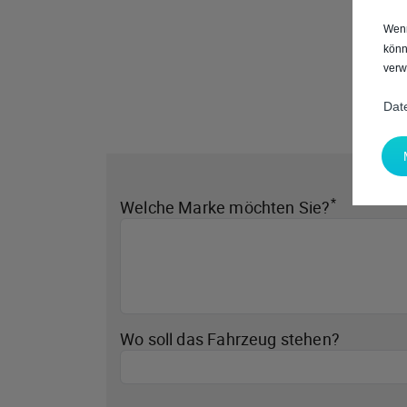
Wenn
könn
verw
Dat
*
Welche Marke möchten Sie?
Wo soll das Fahrzeug stehen?