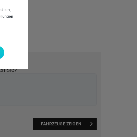
chten,
ellungen
*
en Sie?
FAHRZEUGE ZEIGEN