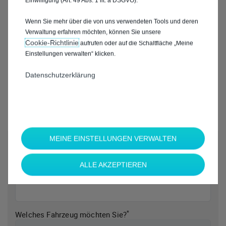
Einwilligung (Art. 49 Abs. 1 lit. a DSGVO).
Wenn Sie mehr über die von uns verwendeten Tools und deren
Verwaltung erfahren möchten, können Sie unsere
Cookie‑Richtlinie
aufrufen oder auf die Schaltfläche „Meine
Einstellungen verwalten“ klicken.
Datenschutzerklärung
MEINE EINSTELLUNGEN VERWALTEN
*
Welche Marke möchten Sie?
ALLE AKZEPTIEREN
*
Welches Fahrzeug möchten Sie?